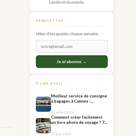
Landes et du monde.
NEWSLETTER
Idées d'escapades chaque semaine.
Je m'abonne →
À LIRE AUSSI
Meilleur service de consigne
à bagages à Cannes :
pourquoi choisir Radical
Storage ?
22 juillet 2026
Comment créer facilement
un livre photo de voyage ? 7
conseils pour raconter son
séjour
23 juin 2026