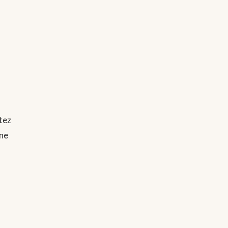
tez
une