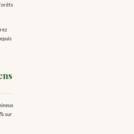
forêts
vrez
depuis
ens
mineux
5% sur