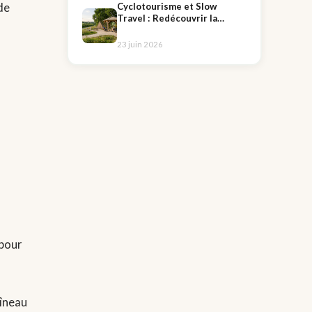
de
Cyclotourisme et Slow
Travel : Redécouvrir la
France sur la Véloscénie
23 juin 2026
 pour
aîneau