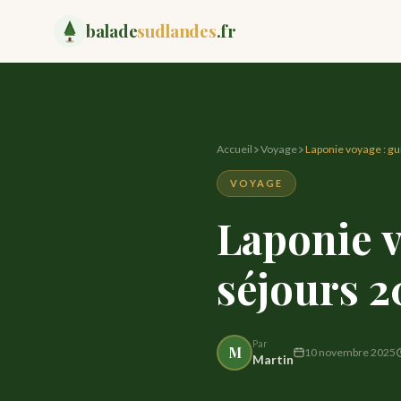
balade
sudlandes
.fr
Accueil
Voyage
Laponie voyage : gu
VOYAGE
Laponie v
séjours 
Par
M
10 novembre 2025
Martin