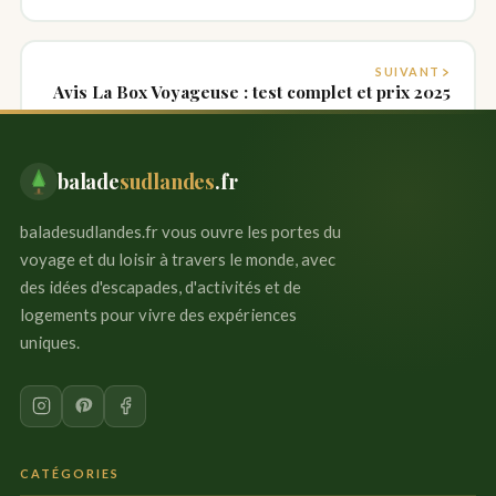
SUIVANT
Avis La Box Voyageuse : test complet et prix 2025
balade
sudlandes
.fr
Aller
baladesudlandes.fr vous ouvre les portes du
au
voyage et du loisir à travers le monde, avec
contenu
des idées d'escapades, d'activités et de
logements pour vivre des expériences
uniques.
CATÉGORIES