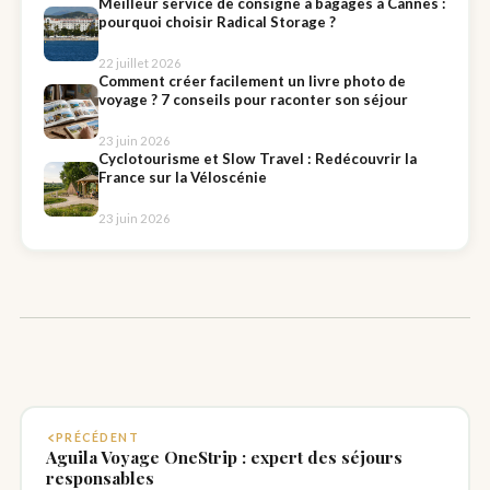
Meilleur service de consigne à bagages à Cannes :
pourquoi choisir Radical Storage ?
22 juillet 2026
Comment créer facilement un livre photo de
voyage ? 7 conseils pour raconter son séjour
23 juin 2026
Cyclotourisme et Slow Travel : Redécouvrir la
France sur la Véloscénie
23 juin 2026
PRÉCÉDENT
Aguila Voyage OneStrip : expert des séjours
responsables