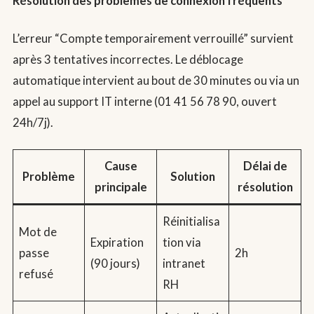
Résolution des problèmes de connexion fréquents
L’erreur “Compte temporairement verrouillé” survient
après 3 tentatives incorrectes. Le déblocage
automatique intervient au bout de 30 minutes ou via un
appel au support IT interne (01 41 56 78 90, ouvert
24h/7j).
Cause
Délai de
Problème
Solution
principale
résolution
Réinitialisa
Mot de
Expiration
tion via
passe
2h
(90 jours)
intranet
refusé
RH