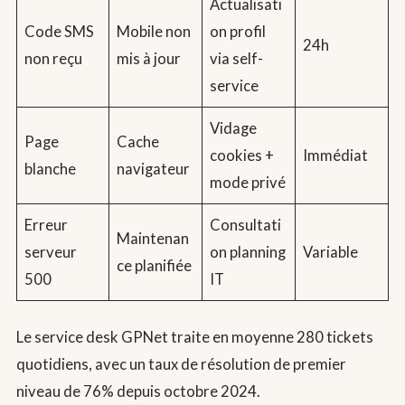
Actualisati
Code SMS
Mobile non
on profil
24h
non reçu
mis à jour
via self-
service
Vidage
Page
Cache
cookies +
Immédiat
blanche
navigateur
mode privé
Erreur
Consultati
Maintenan
serveur
on planning
Variable
ce planifiée
500
IT
Le service desk GPNet traite en moyenne 280 tickets
quotidiens, avec un taux de résolution de premier
niveau de 76% depuis octobre 2024.