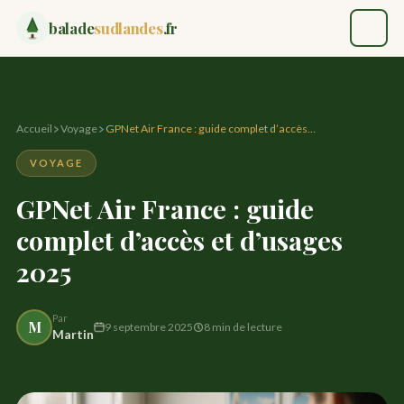
balade
sudlandes
.fr
Accueil
✈ Voyage
Accueil
Voyage
GPNet Air France : guide complet d’accès…
VOYAGE
Loisir
GPNet Air France : guide
Maison
complet d’accès et d’usages
2025
✉ Contact
Par
M
EXPLORER LE BLOG
9 septembre 2025
8 min de lecture
Martin