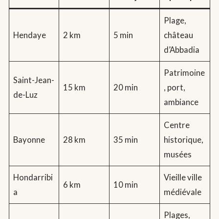
Plage,
Hendaye
2 km
5 min
château
d’Abbadia
Patrimoine
Saint-Jean-
15 km
20 min
, port,
de-Luz
ambiance
Centre
Bayonne
28 km
35 min
historique,
musées
Hondarribi
Vieille ville
6 km
10 min
a
médiévale
Plages,