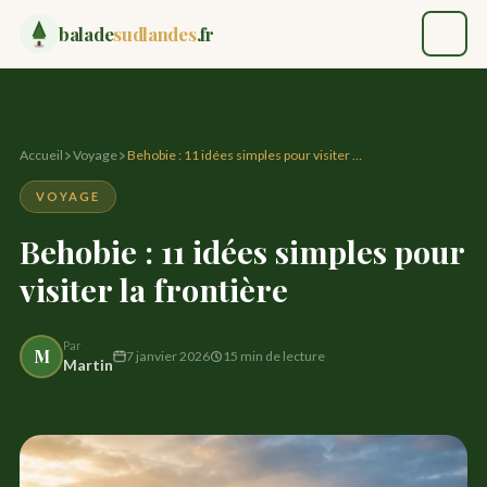
balade
sudlandes
.fr
Accueil
✈ Voyage
Accueil
Voyage
Behobie : 11 idées simples pour visiter …
VOYAGE
Loisir
Behobie : 11 idées simples pour
Maison
visiter la frontière
✉ Contact
Par
M
7 janvier 2026
15 min de lecture
Martin
EXPLORER LE BLOG