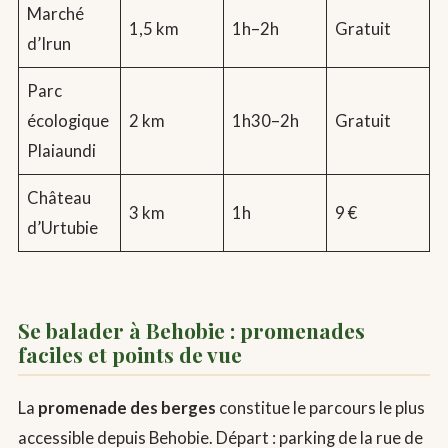
Marché
1,5 km
1h–2h
Gratuit
d’Irun
Parc
écologique
2 km
1h30–2h
Gratuit
Plaiaundi
Château
3 km
1h
9 €
d’Urtubie
Se balader à Behobie : promenades
faciles et points de vue
La
promenade des berges
constitue le parcours le plus
accessible depuis Behobie. Départ : parking de la rue de